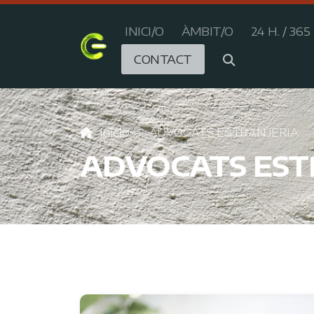
INICI/O
ÀMBIT/O
24 H. / 365 
CONTACT
Inicio
ADVOCATS ESTRANJERIA
ADVOCATS EST