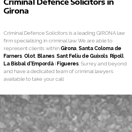
Criminal Defence Solicitors in
Girona
Criminal Defence Solicitors is a leading GIRONA law
firm specialising in criminal law. We are able to
represent clients within
Girona
,
Santa Coloma de
Farners
,
Olot
,
Blanes
,
Sant Feliu de Guíxols
,
Ripoll
,
La Bisbal d'Empordà
i
Figueres
, Surrey and beyond
and have a dedicated team of criminal lawyers
available to take your call